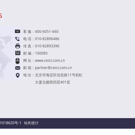
S
客 服：400-6051-660
电 话：010-82896486
传 真：010-82893396
邮 编：100085
网 址：
www.ceict.com.cn
邮 箱：
partner@ceict.com.cn
地 址：北京市海淀区信息路11号彩虹
大厦北楼西四层401室
1018620号-1
站长统计