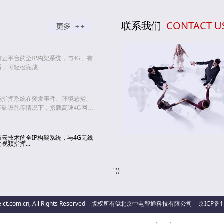
联系我们
CONTACT U
云平台的全IP构架系统，与4G、有
可轻松完成...
能指挥系统在突发事件、环境恶劣、
础设施等情况下，搭载高速4G网络
建起应急机动通信，能够实时传递视
时有效沟通，大大提高了人员快速机
云技术的全IP构架系统，与4G无线
频指挥...
"))
15 ceict.com.cn, All Rights Reserved 版权所有©北京中电智通科技有限公司
京ICP备1