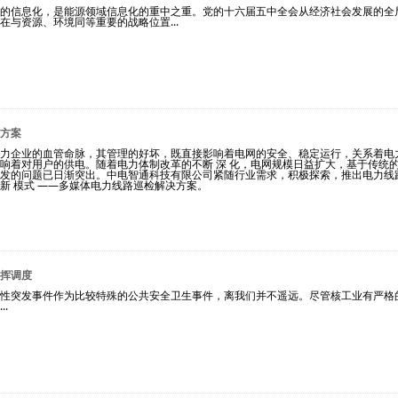
的信息化，是能源领域信息化的重中之重。党的十六届五中全会从经济社会发展的全
在与资源、
环境同等重要的战略位置...
方案
力企业的血管命脉，其管理的好坏，既直接影响着电网的安全、稳定运行，关系着电
响着对用户的供电。随着电力体制改革的不断 深 化，电网规模日益扩大，基于传统
发的问题已日渐突出。中电智通科技有限公司紧随行业需求，积极探索，推出电力线
新 模式 ——多媒体电力线路巡检解决方案。
挥调度
性突发事件作为比较特殊的公共安全卫生事件，离我们并不遥远。尽管核工业有严格
.