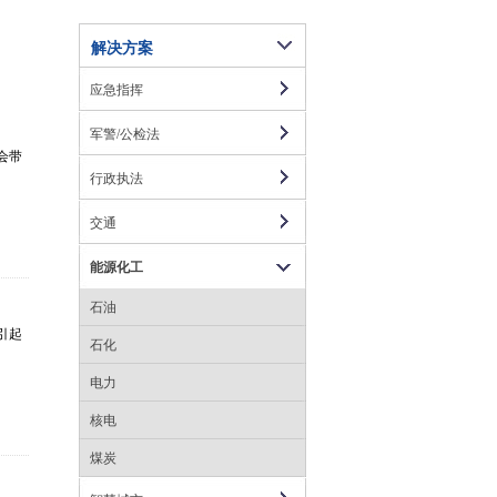
解决方案
应急指挥
军警/公检法
会带
行政执法
交通
能源化工
石油
引起
石化
电力
核电
煤炭