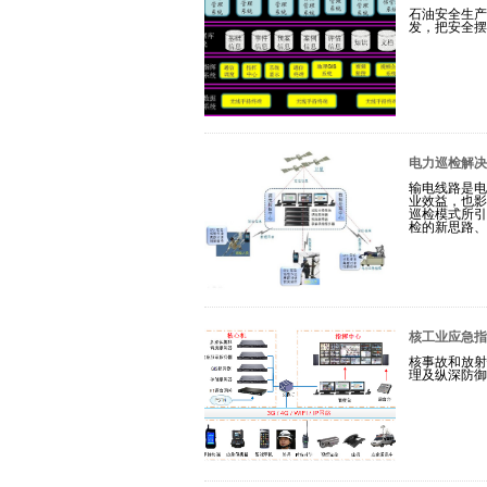
石油安全生产
发，把安全摆
电力巡检解决
输电线路是电
业效益，也影
巡检模式所引
检的新思路、
核工业应急指
核事故和放射
理及纵深防御..