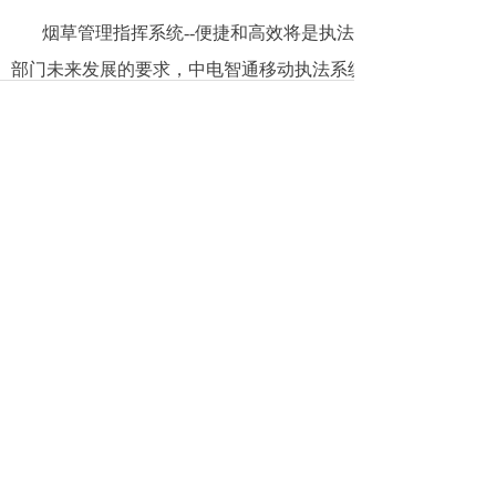
烟草管理指挥系统--
便捷和高效将是执法
部门未来发展的要求，中电智通移动执法系统
可以实现语音、视频、GIS信息集成共享，并
能让指挥中心实时掌握现场的详细情况，执法
力量的分布情况和涉案目标的地理位置信息。
并可以应用于以下执法部门：公安、交通、城
管、商务、环保、文化、质监、安监、药监、
农业、城管、工商等。