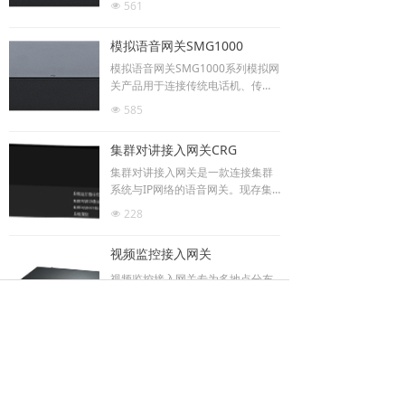
561
넶
容量IP呼叫中心和多分支机构提供
功能强大、稳定可靠和高性价比的V
模拟语音网关SMG1000
oIP解决方案。
模拟语音网关SMG1000系列模拟网
关产品用于连接传统电话机、传真
机和PBX到基于IP的电话网络或IP P
585
넶
BX。为用户指挥中心和多分支机构
提供功能强大、稳定可靠和高性价
集群对讲接入网关CRG
比的VOIP解决方案。
集群对讲接入网关是一款连接集群
系统与IP网络的语音网关。现存集
群对讲制式包括模拟集群、TETRA
228
넶
数字集群、GOTA数字集群等，不同
制式集群之间形成信息孤岛，无法
视频监控接入网关
实现互联互通；各种集群与PSTN、
IP电话、GSM/CDMA等通信网络也
视频监控接入网关专为多地点分布
无法实现互通，在应急调度等应用
式监控系统所设计，面向嵌入式数
领域，信息孤岛是工作成效的最大
164
넶
障碍，集群对讲网络与传统电话通
字硬盘录像机、网络视频服务器、
信网络、NGN网络的融合势在必
网络摄像机等网络视频监控设备所
行。 CRG正是为满足这一需求而设
上一页
1
/
2
下一页
提供的统一视频接入和视频转码服
计的新型集群对接网关设备。
务。安装快捷、设置方便、使用简