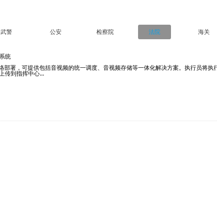
武警
公安
检察院
法院
海关
系统
网络部署，可提供包括音视频的统一调度、音视频存储等一体化解决方案。执行员将执
传到指挥中心...