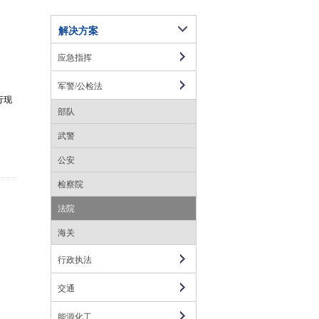
解决方案
应急指挥
军警/公检法
行现
部队
武警
公安
检察院
法院
海关
行政执法
交通
能源化工