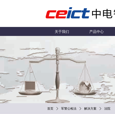
关于我们
产品中心
首页
ꄲ
军警公检法
ꄲ
解决方案
ꄲ
法院